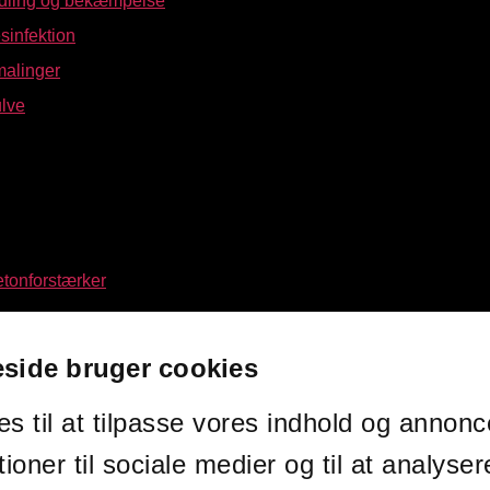
ndling og bekæmpelse
sinfektion
alinger
ulve
etonforstærker
telse i beton
side bruger cookies
ørsarealer
s til at tilpasse vores indhold og annoncer
arbejde
tioner til sociale medier og til at analyser