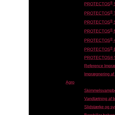
®
PROTECTOS
®
PROTECTOS
T
®
PROTECTOS
S
®
PROTECTOS
®
PROTECTOS
®
PROTECTOS
PROTECTOS® 
Reference Impr
Imprægnering af f
Agro
Skimmelsvampbe
Vandtætning af 
Slidstærke og sy