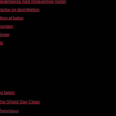
kæmpelse med miljøvenlige midler
tanke og desinfektion
ing af beton
mursten
inger
ti
og beton
op Shield Stay Clean
etonlasur