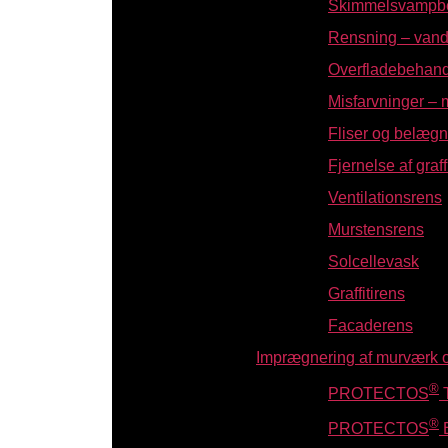
Skimmelsvampbe
Rensning – vand
Overfladebehandl
Misfarvninger – 
Fliser og belægn
Fjernelse af graffi
Ventilationsrens
Murstensrens
Solcellevask
Graffitirens
Facaderens
Imprægnering af murværk 
®
PROTECTOS
T
®
PROTECTOS
B