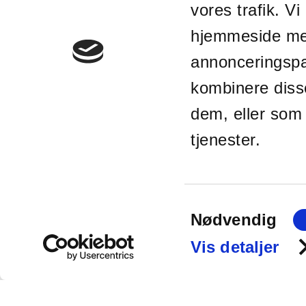
Støvbinder
vores trafik. V
Antigraffiti
hjemmeside med
Coating WB
annonceringspa
Betonhærder
kombinere diss
Bygnings-renovering
Betonrenovering
dem, eller som 
Injicering
tjenester.
Fugtsikring af k
Kælderrenoverin
Betonrenovering
Samtykkevalg
Nødvendig
Fugtig kælder
Vandtætning
Vis detaljer
Skadedyrs-bekæmpelse
Borebiller