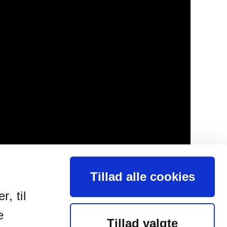
Tillad alle cookies
, til
e
Tillad valgte