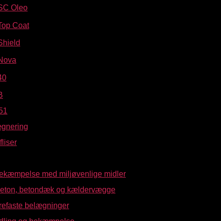
SC Oleo
op Coat
hield
Nova
40
B
51
ægnering
liser
kæmpelse med miljøvenlige midler
beton, betondæk og kældervægge
refaste belægninger