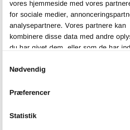
vores hjemmeside med vores partner
Coating WB
for sociale medier, annonceringspart
Betonhærder
analysepartnere. Vores partnere kan
Bygnings-renovering
Betonrenovering
kombinere disse data med andre oply
Injicering
du har givet dem, eller som de har in
Fugtsikring af kælder og
fra din brug af deres tjenester.
Samtykkevalg
sokkel
Nødvendig
Kælderrenovering
Betonrenovering
Fugtig kælder
Præferencer
Vandtætning
Skadedyrs-bekæmpelse
Statistik
Borebiller
Cases