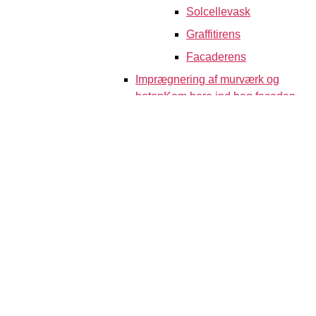
Solcellevask
Graffitirens
Facaderens
Imprægnering af murværk og
beton
Kom bare ind bag facaden
®
PROTECTOS
A/S tilbyder en
bred vifte af løsninger til
imprægnering og
overfladebeskyttelse af facader til
dansk erhvervsliv. Vi tilbyder
blandt andet
murværksimprægnering,
betonimprægnering og antismuds.
Vi har bred erfaring med
imprægnering, vedligeholdelse og
renovering af erhvervsejendomme,
rensning af mursten og tilbyder