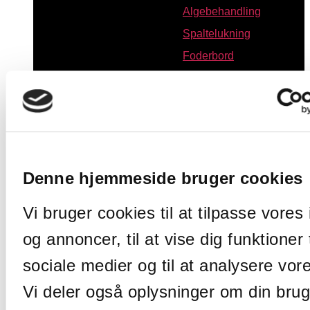
Algebehandling
Spaltelukning
Foderbord
Plansilo
Syresikring og
betonforstærker
Overflade-behandling
Korrosionsbeskyttelse i
Denne hjemmeside bruger cookies
beton
Gulve og
Vi bruger cookies til at tilpasse vores
indendørsarealer
og annoncer, til at vise dig funktioner t
Udvendigt malerarbejde
Algebehandling
sociale medier og til at analysere vore
Støvbinder
Vi deler også oplysninger om din brug
Antigraffiti