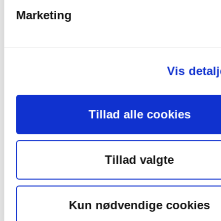
Trænger din facade også til at blive
Marketing
opfrisket?
®
PROTECTOS
40-løsningen
Offentlige bygninger
Vis detalj
Rådgivning
Boligkarreer
Historiske bygninger
Tillad alle cookies
Boligselskaber
Ejendomsadministration
Kontakt
Tillad valgte
Kontakt
Vores Team
Forespørgsel
Kun nødvendige cookies
Cookies