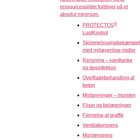
ressourcespildet forbliver på et
absolut minimum.
®
PROTECTOS
LugtKontrol
Skimmelsvampbekæmpel
med miljøvenlige midler
Rensning – vandtanke
og desinfektion
Overfladebehandling af
beton
Misfarvninger – mursten
Fliser og belægninger
Fjernelse af graffiti
Ventilationsrens
Murstensrens