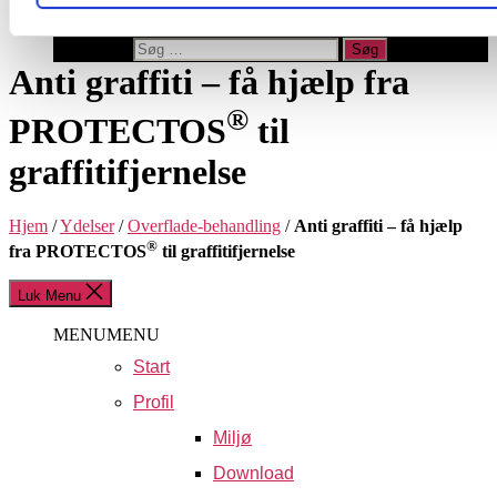
Privatlivs- og persondatapolitik
Søg
Anti graffiti – få hjælp fra
efter:
®
PROTECTOS
til
graffitifjernelse
Hjem
/
Ydelser
/
Overflade-behandling
/
Anti graffiti – få hjælp
®
fra PROTECTOS
til graffitifjernelse
Luk Menu
MENU
MENU
Start
Profil
Miljø
Download