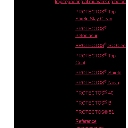
Imprægnering af murværk og beton
®
PROTECTOS
Top
Shield Stay Clean
®
PROTECTOS
Betonlasur
®
PROTECTOS
SC Oleo
®
PROTECTOS
Top
Coat
®
PROTECTOS
Shield
®
PROTECTOS
Nova
®
PROTECTOS
40
®
PROTECTOS
B
PROTECTOS® 51
Reference