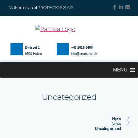
Velkommen til PROTECTOS® A/S
Ørrisvej 1
+45 2021-3400
9500 Hobro
info@protectos.dk
MENU
Uncategorized
Hjem
/
News
/
Uncategorized