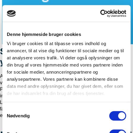
Denne hjemmeside bruger cookies
Vi bruger cookies til at tilpasse vores indhold og
Suplementos de Salud: Vitamina C
annoncer, til at vise dig funktioner til sociale medier og til
at analysere vores trafik. Vi deler også oplysninger om
y Zinc
din brug af vores hjemmeside med vores partnere inden
for sociale medier, annonceringspartnere og
Aumentar las defensas del cuerpo con suplementos como la
analysepartnere. Vores partnere kan kombinere disse
vitamina C y el zinc ha ganado popularidad. Los clientes de
data med andre oplysninger, du har givet dem, eller som
Parafarmacia La Vega han visto mejoras en su sistema
de har indsamlet fra din brug af deres tjenester.
inmunológico y una mayor resistencia a infecciones comunes.
La combinación de ambos suplementos ha sido
favorablemente aceptada por su rol en la prevención de
S
enfermedades y su contribución a la salud general.
Nødvendig
a
m
t